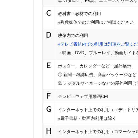
② カタログ、PR誌、ニュースリリース
C
教科書・教材での利用
※複数媒体でのご利用はご相談ください
D
映像内での利用
※テレビ番組内での利用は別項をご覧く
・映画、DVD、ブルーレイ、動画サイト
E
ポスター、カレンダーなど・屋外展示
① 新聞・雑誌広告、商品パッケージなど
② デジタルサイネージなどの屋外利用（
F
テレビ・ウェブ用動画CM
G
インターネット上での利用（エディトリ
※電子書籍・動画内利用は除く
H
インターネット上での利用（コマーシャ