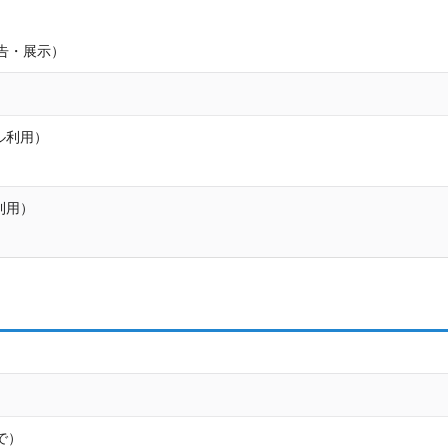
告・展示）
ル利用）
利用）
で）