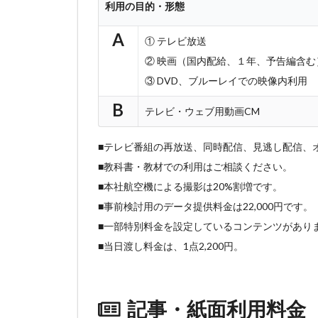
利用の目的・形態
A
① テレビ放送
② 映画（国内配給、１年、予告編含む
③ DVD、ブルーレイでの映像内利用
B
テレビ・ウェブ用動画CM
■テレビ番組の再放送、同時配信、見逃し配信、
■教科書・教材での利用はご相談ください。
■本社航空機による撮影は20%割増です。
■事前検討用のデータ提供料金は22,000円です。
■一部特別料金を設定しているコンテンツがあり
■当日渡し料金は、1点2,200円。
記事・紙面利用料金 