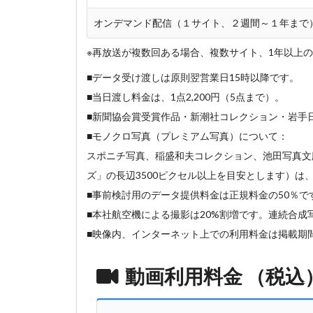
オンデマンド配信（１サイト、２週間～１年まで
※再放送が複数回ある場合、複数サイト、1年以上
■データ受け渡しは原則翌営業日15時以降です。
■当日渡し料金は、1点2,200円（5点まで）。
■新聞協会賞受賞作品・新潮社コレクション・岩手
■モノクロ写真（プレミアム写真）について：
スポニチ写真、稲盛和夫コレクション、池田写真文
ズ」の長辺3500ピクセル以上を目安とします）は
■事前検討用のデータ提供料金は正規料金の50％で
■本社航空機による撮影は20%割増です。連続合成写
■映像内、インターネット上での利用料金は掲載期
動画利用料金 （税込