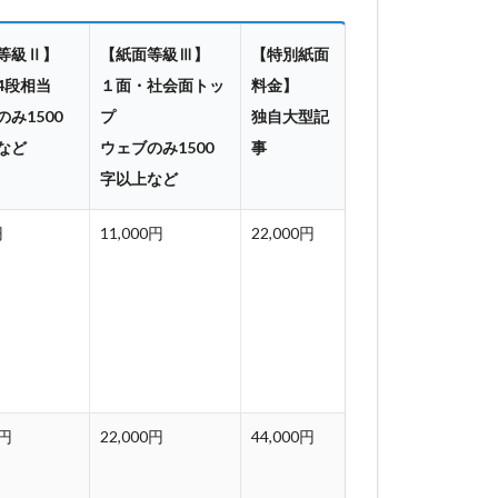
等級Ⅱ】
【紙面等級Ⅲ】
【特別紙面
4段相当
１面・社会面トッ
料金】
み1500
プ
独自大型記
など
ウェブのみ1500
事
字以上など
円
11,000円
22,000円
0円
22,000円
44,000円