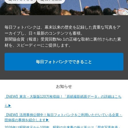
毎日フォトバンクは、幕末以来の歴史を記録した貴重な写真をア
ーカイブし、日々最新のコンテンツも蓄積。
新聞協会賞（報道）受賞回数No.1の正確な取材に裏付けられた素
材を、スピーディーにご提供します。
毎日フォトバンクでできること
お知らせ
【NEW】東京・大阪版120万枚収録！「原紙撮影紙面データ」の詳細はこち
ら▶
【NEW】活用事例公開中！毎日フォトバンクをご利用いただいている企業・
団体様の事例を紹介します▶
2026年は昭和改元から100年。昭和の出来事の振り返りは「歴史写真年表」