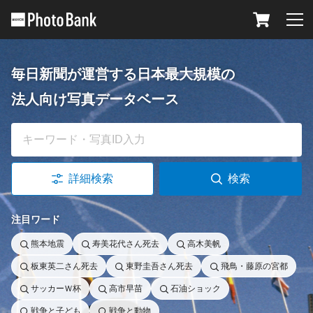
メニュー
毎日新聞が運営する日本最大規模の
法人向け写真データベース
詳細検索
注目ワード
熊本地震
寿美花代さん死去
高木美帆
板東英二さん死去
東野圭吾さん死去
飛鳥・藤原の宮都
サッカーＷ杯
高市早苗
石油ショック
戦争と子ども
戦争と動物